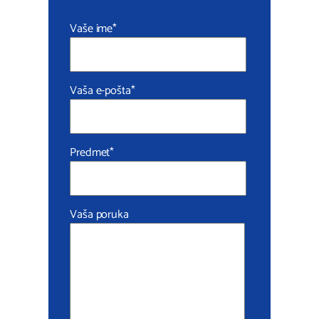
Vaše ime*
Vaša e-pošta*
Predmet*
Vaša poruka