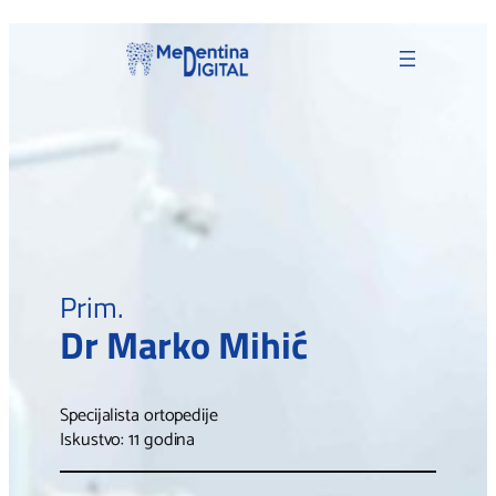
Skoči
na
sadržaj
Prim.
Dr Marko Mihić
Specijalista ortopedije
Iskustvo: 11 godina