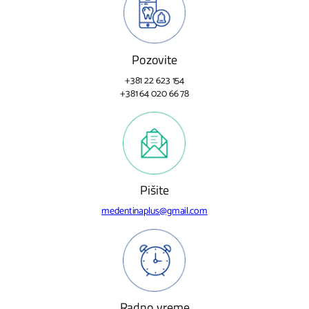
Pozovite
+381 22 623 154
+381 64 020 66 78
Pišite
medentinaplus@gmail.com
Radno vreme