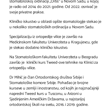
stomatološkoj ordinaciji „Ortis“ u Novom Sadu, u kojoj
je radio od 2014. do 2021. godine. Od 2022. osnivač je
svoje privatne prakse.
Kliničko iskustvo u oblasti opšte stomatologije stekao je
u nekoliko stomatoloških ordinacija u Novom Sadu.
Specijalizaciju iz ortopedije vilice je završio na
Medicinskom fakultetu Univerziteta u Kragujevcu, gde
je stekao dodatno kliničko iskustvo.
Na Stomatološkom fakultetu Univerziteta u Beogradu
završio je klinički kurs Tweed-ove tehnike na Klinici za
ortopediju vilice.
Dr Mihić je član Ortodontskog društva Srbije i
Stomatološke komore Srbije. Pohađao je brojne
kurseve u zemlji i inostranstvu, od kojih je najznačajniji
napredni Tweed kurs u Tusconu, u Arizoni u
Sjedinjenim Američkim Državama, u najstarijoj
ortodontskoj školi na svetu, 2016. i 2019. godine.