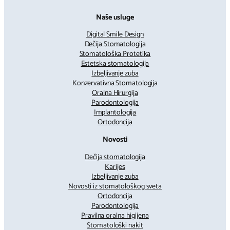
Naše usluge
Digital Smile Design
Dečija Stomatologija
Stomatološka Protetika
Estetska stomatologija
Izbeljivanje zuba
Konzervativna Stomatologija
Oralna Hirurgija
Parodontologija
Implantologija
Ortodoncija
Novosti
Dečija stomatologija
Karijes
Izbeljivanje zuba
Novosti iz stomatološkog sveta
Ortodoncija
Parodontologija
Pravilna oralna higijena
Stomatološki nakit