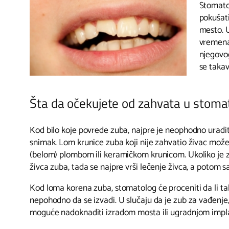
Stomatol
pokušati
mesto. U
vremena 
njegovog
se takav
Šta da očekujete od zahvata u stomato
Kod bilo koje povrede zuba, najpre je neophodno uradit
snimak. Lom krunice zuba koji nije zahvatio živac mož
(belom) plombom ili keramičkom krunicom. Ukoliko je 
živca zuba, tada se najpre vrši lečenje živca, a potom 
Kod loma korena zuba, stomatolog će proceniti da li tak
nepohodno da se izvadi. U slučaju da je zub za vađenje,
moguće nadoknaditi izradom mosta ili ugradnjom impl