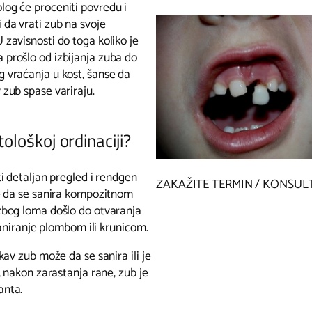
og će proceniti povredu i
 da vrati zub na svoje
 zavisnosti do toga koliko je
prošlo od izbijanja zuba do
 vraćanja u kost, šanse da
 zub spase variraju.
loškoj ordinaciji?
i detaljan pregled i rendgen
ZAKAŽITE TERMIN / KONSUL
e da se sanira kompozitnom
zbog loma došlo do otvaranja
saniranje plombom ili krunicom.
av zub može da se sanira ili je
 nakon zarastanja rane, zub je
anta.