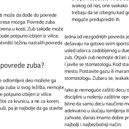
svakog od nas, one svakako
trebaju da se izbegnu kad g
sti može da dođe do povrede
moguće preduprediti ih.
i potresa mozga. Povrede zuba
orena u kosti. Zub takođe može
de potpuno izbijen iz vilice.
Jedna od nezgodnijih povreda j
vrditi težinu nastalih povreda
dešavaju na gotovo svim sportsk
usled udarca zadobijenog u due
zub. Otpali zub nemojte držati 
o povrede zuba?
i javite se stomatologu. Kod sta
mesto. Postavite gazu ili maram
stomatologu. Zubaru se, svakak
ete odlomljeni deo možete ga
ja zuba iz svog ležišta, nemojte
Iako je nemoguće zaštiti decu o
e potpuno izbijen iz vilice
disciplini u nošenju zaštitne o
ite za krunicu, a ne za koren,
bitno da samu decu naučimo me
ši, pa je najbolje da ga stavite
adekvatno u slučaju lomljenja il
zahvate, danas imamo dobre pro
najbolji i najbezbolniji način.