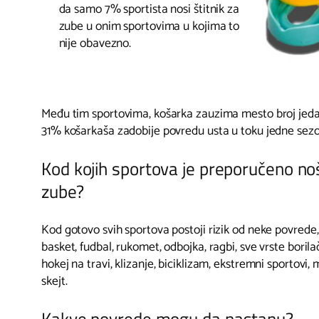
da samo 7% sportista nosi štitnik za
zube u onim sportovima u kojima to
nije obavezno.
Među tim sportovima, košarka zauzima mesto broj jeda
31% košarkaša zadobije povredu usta u toku jedne sez
Kod kojih sportova je preporučeno noš
zube?
Kod gotovo svih sportova postoji rizik od neke povrede, 
basket, fudbal, rukomet, odbojka, ragbi, sve vrste borila
hokej na travi, klizanje, biciklizam, ekstremni sportovi, 
skejt.
Kakve povrede mogu da nastanu?