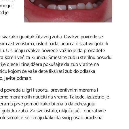
 mogu i
od je
e svakako gubitak čitavog zuba. Ovakve povrede se
im aktivnostima, usled pada, udarca o stativu gola ili
lu. U slučaju ovakve povrede važno je da pronađete
za koren već za krunicu. Smestite zub u sterilnu posudu
rije djece i tinejdžera pokušajte da zub vratite na
icu kojom će vaše dete fiksirati zub do odlaska
o, javite odmah.
d povreda u igri i sportu, preventivnim merama i
preme moramo ih naučiti na vreme. Takođe, izuzetno je
rama prve pomoći kako bi znala da odreaguju
i gubitka zuba. Za sve ostalo, uključujući i operativne
fesionalce koji znaju kako da svoj posao urade na