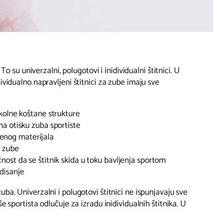
 To su univerzalni, polugotovi i inidividualni štitnici. U
ividualno napravljeni štitnici za zube imaju sve
okolne koštane strukture
ma otisku zuba sportiste
nog materijala
a zube
nost da se štitnik skida u toku bavljenja sportom
disanje
ba. Univerzalni i polugotovi štitnici ne ispunjavaju sve
e sportista odlučuje za izradu inidividualnih štitnika. U