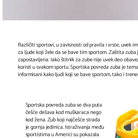
Različiti sportovi, u zavisnosti od pravila i vrste, uvek 
za ljude koji žele da se bave tim sportom. Zaštita zuba
zapostavljena. Iako štitnik za zube nije uvek deo obav
koristi u svakom sportu. Sportska povreda zuba je tema
informisani kako ljudi koji se bave sportom, tako i treneri
Sportska povreda zuba se dva puta
češće dešava kod muškaraca nego
kod žena. Zub koji najčešće strada
je gornja jedinica. Istraživanja među
sportistima u Americi su pokazala