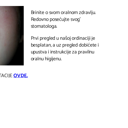
Brinite o svom oralnom zdravlju.
Redovno posećujte svog’
stomatologa.
Prvi pregled u našoj ordinaciji je
besplatan, a uz pregled dobićete i
upustva i instrukcije za pravilnu
oralnu higijenu.
TACIJE
OVDE.