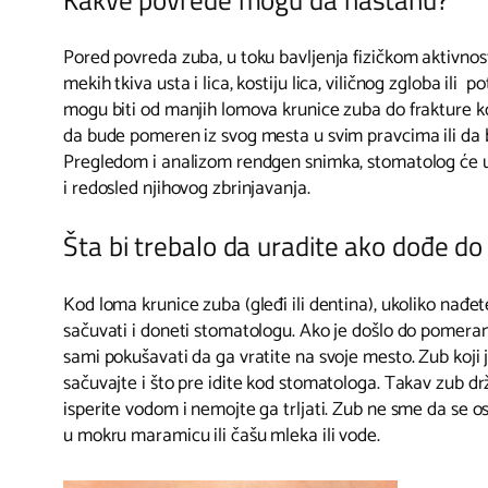
Pored povreda zuba, u toku bavljenja fizičkom aktivno
mekih tkiva usta i lica, kostiju lica, viličnog zgloba il
mogu biti od manjih lomova krunice zuba do frakture k
da bude pomeren iz svog mesta u svim pravcima ili da bu
Pregledom i analizom rendgen snimka, stomatolog će ut
i redosled njihovog zbrinjavanja.
Šta bi trebalo da uradite ako dođe d
Kod loma krunice zuba (gleđi ili dentina), ukoliko nađ
sačuvati i doneti stomatologu. Ako je došlo do pomeran
sami pokušavati da ga vratite na svoje mesto. Zub koji j
sačuvajte i što pre idite kod stomatologa. Takav zub drž
isperite vodom i nemojte ga trljati. Zub ne sme da se osu
u mokru maramicu ili čašu mleka ili vode.