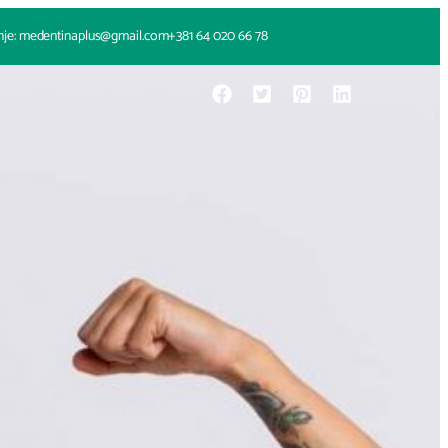
nje: medentinaplus@gmail.com
+381 64 020 66 78