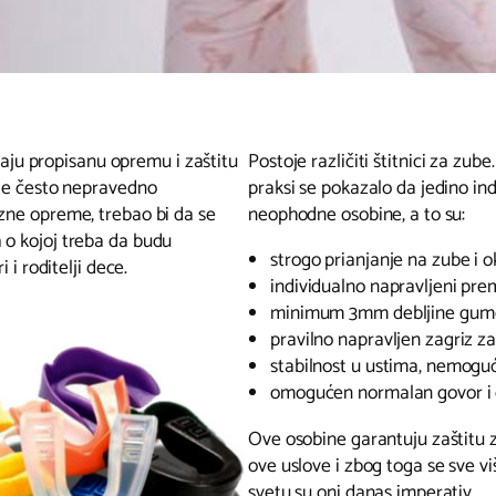
imaju propisanu opremu i zaštitu
Postoje različiti štitnici za zube.
 je često nepravedno
praksi se pokazalo da jedino ind
ezne opreme, trebao bi da se
neophodne osobine, a to su:
 o kojoj treba da budu
strogo prianjanje na zube i 
 i roditelji dece.
individualno napravljeni pre
minimum 3mm debljine gume
pravilno napravljen zagriz z
stabilnost u ustima, nemoguć
omogućen normalan govor i 
Ove osobine garantuju zaštitu zu
ove uslove i zbog toga se sve viš
svetu su oni danas imperativ.