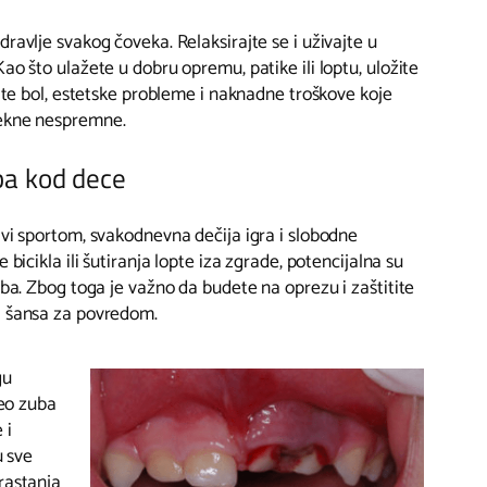
ravlje svakog čoveka. Relaksirajte se i uživajte u
ao što ulažete u dobru opremu, patike ili loptu, uložite
nite bol, estetske probleme i naknadne troškove koje
tekne nespremne.
ba kod dece
avi sportom, svakodnevna dečija igra i slobodne
 bicikla ili šutiranja lopte iza zgrade, potencijalna su
uba. Zbog toga je važno da budete na oprezu i zaštitite
i šansa za povredom.
gu
deo zuba
 i
u sve
rastanja