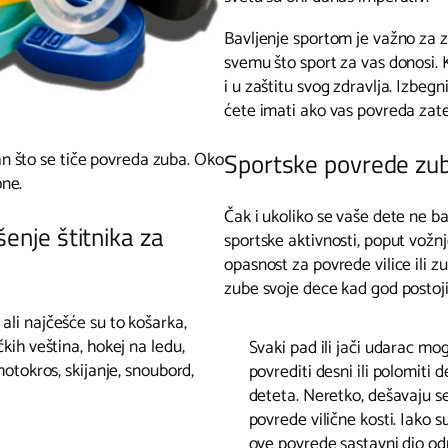
Bavljenje sportom je važno za zd
svemu što sport za vas donosi. K
i u zaštitu svog zdravlja. Izbeg
ćete imati ako vas povreda za
Sportske povrede zu
n što se tiče povreda zuba. Oko
one.
Čak i ukoliko se vaše dete ne b
enje štitnika za
sportske aktivnosti, poput vožnje
opasnost za povrede vilice ili z
zube svoje dece kad god postoj
ali najčešće su to košarka,
čkih veština, hokej na ledu,
Svaki pad ili jači udarac mo
motokros, skijanje, snoubord,
povrediti desni ili polomiti 
deteta. Neretko, dešavaju se
povrede vilične kosti. Iako s
ove povrede sastavni dio od