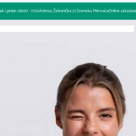
ak i petak: 09:00 – 17:00
Adresa: Železnička 21, Sremska Mitrovica
Online zakaziva
O nama
Naše usluge
Proizvodi
Novosti
Cenovnik
Galerija
Kontakt