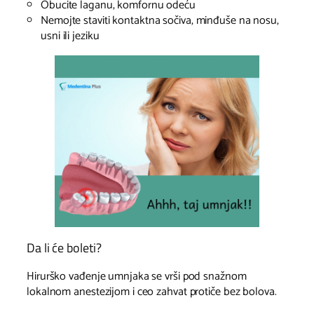
Obucite laganu, komfornu odeću
Nemojte staviti kontaktna sočiva, minđuše na nosu,
usni ili jeziku
Da li će boleti?
Hirurško vađenje umnjaka se vrši pod snažnom
lokalnom anestezijom i ceo zahvat protiče bez bolova.