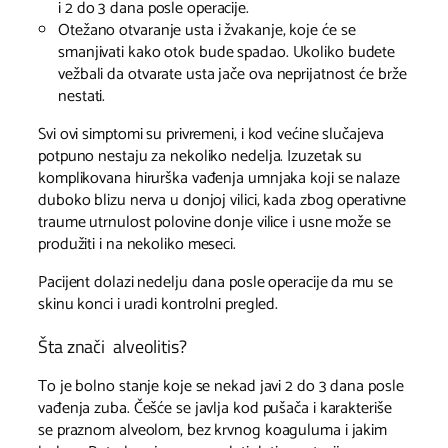
i 2 do 3 dana posle operacije.
Otežano otvaranje usta i žvakanje, koje će se
smanjivati kako otok bude spadao. Ukoliko budete
vežbali da otvarate usta jače ova neprijatnost će brže
nestati.
Svi ovi simptomi su privremeni, i kod većine slučajeva
potpuno nestaju za nekoliko nedelja. Izuzetak su
komplikovana hirurška vađenja umnjaka koji se nalaze
duboko blizu nerva u donjoj vilici, kada zbog operativne
traume utrnulost polovine donje vilice i usne može se
produžiti i na nekoliko meseci.
Pacijent dolazi nedelju dana posle operacije da mu se
skinu konci i uradi kontrolni pregled.
Šta znači alveolitis?
To je bolno stanje koje se nekad javi 2 do 3 dana posle
vađenja zuba. Češće se javlja kod pušača i karakteriše
se praznom alveolom, bez krvnog koaguluma i jakim