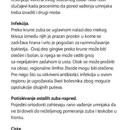
slučajevi kada procenimo da pored vađenja umnjaka
treba izvaditi i drugi molar.
Infekcija.
Preko krune zuba se uglavnom nalazi deo mekog
tkiva,a između njih je prazan prostor u kome se
zadržava hrana i vrlo je pogodan za razmnožavanje
bakterija. Ovaj deo gingive preko krune može biti
otečen i bolan, iz njega se može cediti gnoj
sa neprijatnim zadahom iz usta. Otok se može proširiti
na obraz, regionalne limfne žlezde mogu biti otečene.
Pre nego što su otkriveni antibiotici, infekcija u ovom
regionu je ugrožavala život bolesnika zbog moguće
opstrukcije disajnih puteva.
Potiskivanje ostalih zuba napred.
Pojedini ortodonti zahtevaju rano vađenje umnjaka da
ne bi doveli do neželjenog pomeranja zuba i teskobe u
frontu.
Ciste.