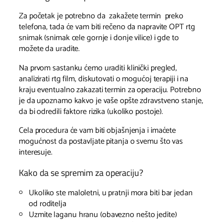
Za početak je potrebno da zakažete termin preko
telefona, tada će vam biti rečeno da napravite OPT rtg
snimak (snimak cele gornje i donje vilice) i gde to
možete da uradite.
Na prvom sastanku ćemo uraditi klinički pregled,
analizirati rtg film, diskutovati o mogućoj terapiji i na
kraju eventualno zakazati termin za operaciju. Potrebno
je da upoznamo kakvo je vaše opšte zdravstveno stanje,
da bi odredili faktore rizika (ukoliko postoje).
Cela procedura će vam biti objašnjenja i imaćete
mogućnost da postavljate pitanja o svemu što vas
interesuje.
Kako da se spremim za operaciju?
Ukoliko ste maloletni, u pratnji mora biti bar jedan
od roditelja
Uzmite laganu hranu (obavezno nešto jedite)