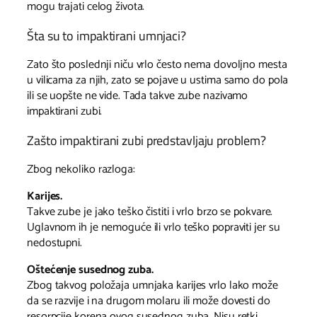
mogu trajati celog života.
Šta su to impaktirani umnjaci?
Zato što poslednji niču vrlo često nema dovoljno mesta
u vilicama za njih, zato se pojave u ustima samo do pola
ili se uopšte ne vide. Tada takve zube nazivamo
impaktirani zubi.
Zašto impaktirani zubi predstavljaju problem?
Zbog nekoliko razloga:
Karijes.
Takve zube je jako teško čistiti i vrlo brzo se pokvare.
Uglavnom ih je nemoguće ili vrlo teško popraviti jer su
nedostupni.
Oštećenje susednog zuba.
Zbog takvog položaja umnjaka karijes vrlo lako može
da se razvije i na drugom molaru ili može dovesti do
resorpcije korena ovog susednog zuba. Nisu retki