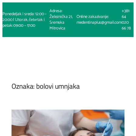
Skoči
Adresa:
+381
na
Ponedeljak i sreda: 12:00 –
Železnička 21,
Online zakazivanje:
64
sadržaj
20:00 | Utorak, četvrtak i
Sremska
medentinaplus@gmail.com
020
petak: 09:00 – 17:00
Mitrovica
66 78
Oznaka:
bolovi umnjaka