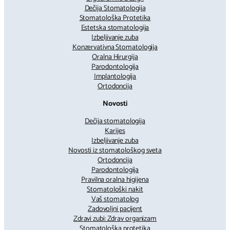
Dečija Stomatologija
Stomatološka Protetika
Estetska stomatologija
Izbeljivanje zuba
Konzervativna Stomatologija
Oralna Hirurgija
Parodontologija
Implantologija
Ortodoncija
Novosti
Dečija stomatologija
Karijes
Izbeljivanje zuba
Novosti iz stomatološkog sveta
Ortodoncija
Parodontologija
Pravilna oralna higijena
Stomatološki nakit
Vaš stomatolog
Zadovoljni pacijent
Zdravi zubi: Zdrav organizam
Stomatološka protetika