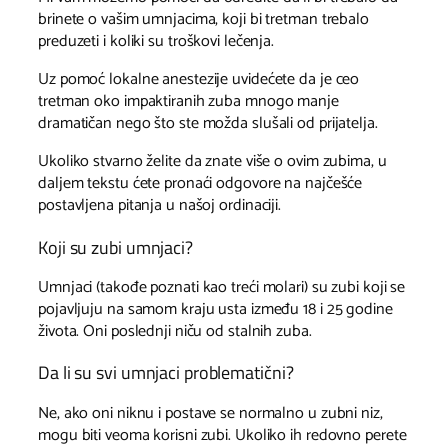
brinete o vašim umnjacima, koji bi tretman trebalo
preduzeti i koliki su troškovi lečenja.
Uz pomoć lokalne anestezije uvidećete da je ceo
tretman oko impaktiranih zuba mnogo manje
dramatičan nego što ste možda slušali od prijatelja.
Ukoliko stvarno želite da znate više o ovim zubima, u
daljem tekstu ćete pronaći odgovore na najčešće
postavljena pitanja u našoj ordinaciji.
Koji su zubi umnjaci?
Umnjaci (takođe poznati kao treći molari) su zubi koji se
pojavljuju na samom kraju usta između 18 i 25 godine
života. Oni poslednji niču od stalnih zuba.
Da li su svi umnjaci problematični?
Ne, ako oni niknu i postave se normalno u zubni niz,
mogu biti veoma korisni zubi. Ukoliko ih redovno perete