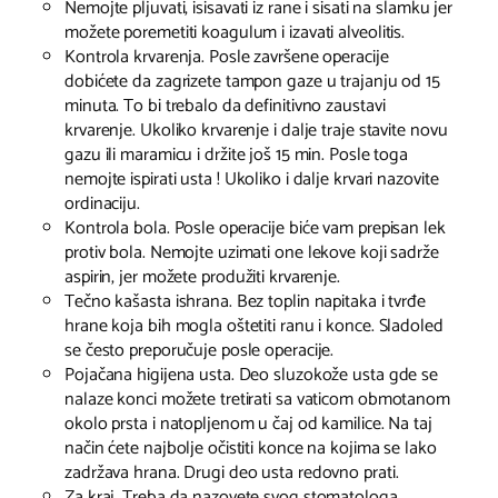
Nemojte pljuvati, isisavati iz rane i sisati na slamku jer
možete poremetiti koagulum i izavati alveolitis.
Kontrola krvarenja. Posle završene operacije
dobićete da zagrizete tampon gaze u trajanju od 15
minuta. To bi trebalo da definitivno zaustavi
krvarenje. Ukoliko krvarenje i dalje traje stavite novu
gazu ili maramicu i držite još 15 min. Posle toga
nemojte ispirati usta ! Ukoliko i dalje krvari nazovite
ordinaciju.
Kontrola bola. Posle operacije biće vam prepisan lek
protiv bola. Nemojte uzimati one lekove koji sadrže
aspirin, jer možete produžiti krvarenje.
Tečno kašasta ishrana. Bez toplin napitaka i tvrđe
hrane koja bih mogla oštetiti ranu i konce. Sladoled
se često preporučuje posle operacije.
Pojačana higijena usta. Deo sluzokože usta gde se
nalaze konci možete tretirati sa vaticom obmotanom
okolo prsta i natopljenom u čaj od kamilice. Na taj
način ćete najbolje očistiti konce na kojima se lako
zadržava hrana. Drugi deo usta redovno prati.
Za kraj. Treba da nazovete svog stomatologa