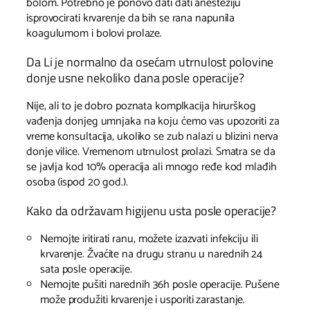
bolom. Potrebno je ponovo dati dati anesteziju
isprovocirati krvarenje da bih se rana napunila
koagulumom i bolovi prolaze.
Da Li je normalno da osećam utrnulost polovine
donje usne nekoliko dana posle operacije?
Nije, ali to je dobro poznata komplkacija hirurškog
vađenja donjeg umnjaka na koju ćemo vas upozoriti za
vreme konsultacija, ukoliko se zub nalazi u blizini nerva
donje vilice. Vremenom utrnulost prolazi. Smatra se da
se javlja kod 10% operacija ali mnogo ređe kod mlađih
osoba (ispod 20 god.).
Kako da održavam higijenu usta posle operacije?
Nemojte iritirati ranu, možete izazvati infekciju ili
krvarenje. Žvaćite na drugu stranu u narednih 24
sata posle operacije.
Nemojte pušiti narednih 36h posle operacije. Pušene
može produžiti krvarenje i usporiti zarastanje.