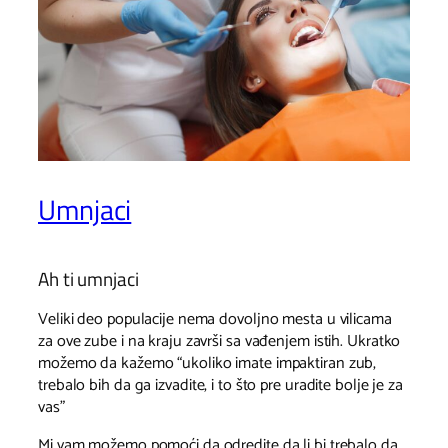
Umnjaci
Ah ti umnjaci
Veliki deo populacije nema dovoljno mesta u vilicama
za ove zube i na kraju završi sa vađenjem istih. Ukratko
možemo da kažemo “ukoliko imate impaktiran zub,
trebalo bih da ga izvadite, i to što pre uradite bolje je za
vas”
Mi vam možemo pomoći da odredite da li bi trebalo da