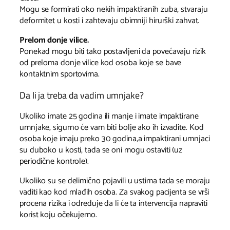
Mogu se formirati oko nekih impaktiranih zuba, stvaraju
deformitet u kosti i zahtevaju obimniji hirurški zahvat.
Prelom donje vilice.
Ponekad mogu biti tako postavljeni da povećavaju rizik
od preloma donje vilice kod osoba koje se bave
kontaktnim sportovima.
Da li ja treba da vadim umnjake?
Ukoliko imate 25 godina ili manje i imate impaktirane
umnjake, sigurno će vam biti bolje ako ih izvadite. Kod
osoba koje imaju preko 30 godina,a impaktirani umnjaci
su duboko u kosti, tada se oni mogu ostaviti (uz
periodične kontrole).
Ukoliko su se delimično pojavili u ustima tada se moraju
vaditi kao kod mlađih osoba. Za svakog pacijenta se vrši
procena rizika i određuje da li će ta intervencija napraviti
korist koju očekujemo.