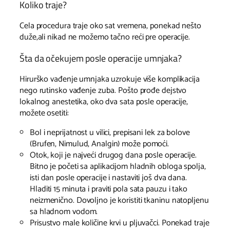
Koliko traje?
Cela procedura traje oko sat vremena, ponekad nešto
duže,ali nikad ne možemo tačno reći pre operacije.
Šta da očekujem posle operacije umnjaka?
Hirurško vađenje umnjaka uzrokuje više komplikacija
nego rutinsko vađenje zuba. Pošto prođe dejstvo
lokalnog anestetika, oko dva sata posle operacije,
možete osetiti:
Bol i neprijatnost u vilici, prepisani lek za bolove
(Brufen, Nimulud, Analgin) može pomoći.
Otok, koji je najveći drugog dana posle operacije.
Bitno je početi sa aplikacijom hladnih obloga spolja,
isti dan posle operacije i nastaviti još dva dana.
Hladiti 15 minuta i praviti pola sata pauzu i tako
neizmenično. Dovoljno je koristiti tkaninu natopljenu
sa hladnom vodom.
Prisustvo male količine krvi u pljuvačci. Ponekad traje