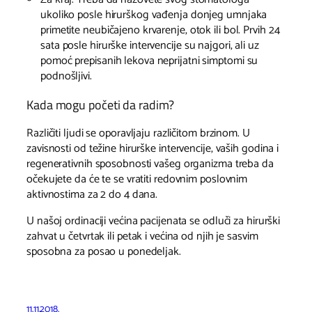
ukoliko posle hirurškog vađenja donjeg umnjaka
primetite neubičajeno krvarenje, otok ili bol. Prvih 24
sata posle hirurške intervencije su najgori, ali uz
pomoć prepisanih lekova neprijatni simptomi su
podnošljivi.
Kada mogu početi da radim?
Različiti ljudi se oporavljaju različitom brzinom. U
zavisnosti od težine hirurške intervencije, vaših godina i
regenerativnih sposobnosti vašeg organizma treba da
očekujete da će te se vratiti redovnim poslovnim
aktivnostima za 2 do 4 dana.
U našoj ordinaciji većina pacijenata se odluči za hirurški
zahvat u četvrtak ili petak i većina od njih je sasvim
sposobna za posao u ponedeljak.
11.11.2018.