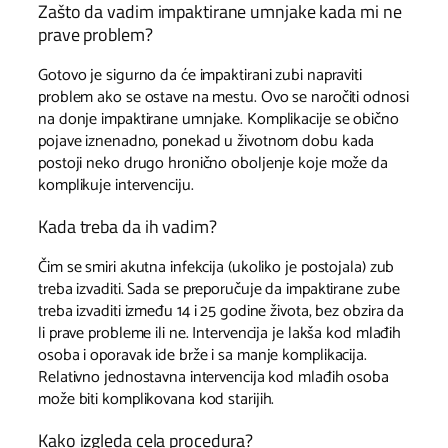
Zašto da vadim impaktirane umnjake kada mi ne
prave problem?
Gotovo je sigurno da će impaktirani zubi napraviti
problem ako se ostave na mestu. Ovo se naročiti odnosi
na donje impaktirane umnjake. Komplikacije se obično
pojave iznenadno, ponekad u životnom dobu kada
postoji neko drugo hronično oboljenje koje može da
komplikuje intervenciju.
Kada treba da ih vadim?
Čim se smiri akutna infekcija (ukoliko je postojala) zub
treba izvaditi. Sada se preporučuje da impaktirane zube
treba izvaditi između 14 i 25 godine života, bez obzira da
li prave probleme ili ne. Intervencija je lakša kod mlađih
osoba i oporavak ide brže i sa manje komplikacija.
Relativno jednostavna intervencija kod mlađih osoba
može biti komplikovana kod starijih.
Kako izgleda cela procedura?