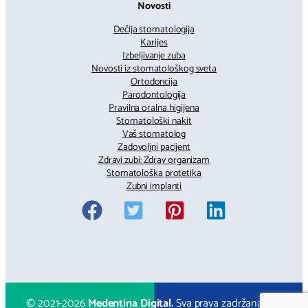
Novosti
Dečija stomatologija
Karijes
Izbeljivanje zuba
Novosti iz stomatološkog sveta
Ortodoncija
Parodontologija
Pravilna oralna higijena
Stomatološki nakit
Vaš stomatolog
Zadovoljni pacijent
Zdravi zubi: Zdrav organizam
Stomatološka protetika
Zubni implanti
© 2021-
2026
Medentina Digital.
Sva prava zadržana.