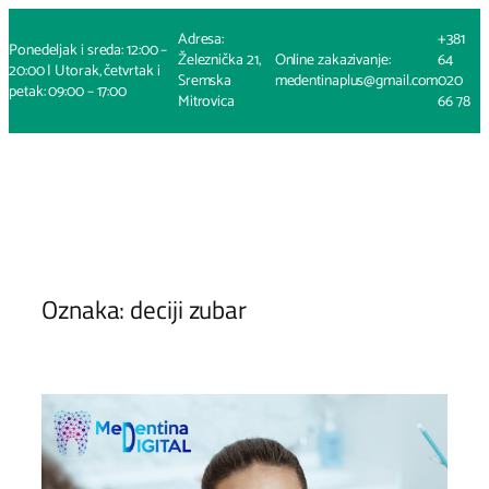
Skoči
Adresa:
+381
na
Ponedeljak i sreda: 12:00 –
Železnička 21,
Online zakazivanje:
64
sadržaj
20:00 | Utorak, četvrtak i
Sremska
medentinaplus@gmail.com
020
petak: 09:00 – 17:00
Mitrovica
66 78
Oznaka:
deciji zubar