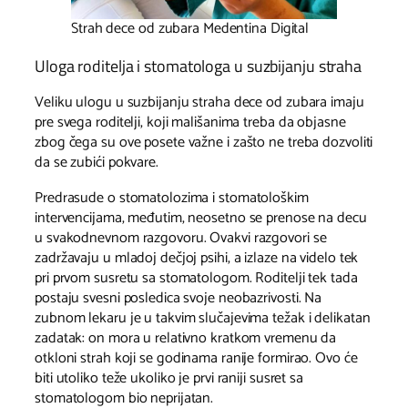
Strah dece od zubara Medentina Digital
Uloga roditelja i stomatologa u suzbijanju straha
Veliku ulogu u suzbijanju straha dece od zubara imaju
pre svega roditelji, koji mališanima treba da objasne
zbog čega su ove posete važne i zašto ne treba dozvoliti
da se zubići pokvare.
Predrasude o stomatolozima i stomatološkim
intervencijama, međutim, neosetno se prenose na decu
u svakodnevnom razgovoru. Ovakvi razgovori se
zadržavaju u mladoj dečjoj psihi, a izlaze na videlo tek
pri prvom susretu sa stomatologom. Roditelji tek tada
postaju svesni posledica svoje neobazrivosti. Na
zubnom lekaru je u takvim slučajevima težak i delikatan
zadatak: on mora u relativno kratkom vremenu da
otkloni strah koji se godinama ranije formirao. Ovo će
biti utoliko teže ukoliko je prvi raniji susret sa
stomatologom bio neprijatan.