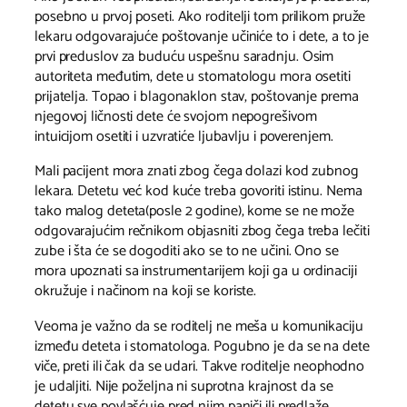
posebno u prvoj poseti. Ako roditelji tom prilikom pruže
lekaru odgovarajuće poštovanje učiniće to i dete, a to je
prvi preduslov za buduću uspešnu saradnju. Osim
autoriteta međutim, dete u stomatologu mora osetiti
prijatelja. Topao i blagonaklon stav, poštovanje prema
njegovoj ličnosti dete će svojom nepogrešivom
intuicijom osetiti i uzvratiće ljubavlju i poverenjem.
Mali pacijent mora znati zbog čega dolazi kod zubnog
lekara. Detetu već kod kuće treba govoriti istinu. Nema
tako malog deteta(posle 2 godine), kome se ne može
odgovarajućim rečnikom objasniti zbog čega treba lečiti
zube i šta će se dogoditi ako se to ne učini. Ono se
mora upoznati sa instrumentarijem koji ga u ordinaciji
okružuje i načinom na koji se koriste.
Veoma je važno da se roditelj ne meša u komunikaciju
između deteta i stomatologa. Pogubno je da se na dete
viče, preti ili čak da se udari. Takve roditelje neophodno
je udaljiti. Nije poželjna ni suprotna krajnost da se
detetu sve povlašćuje pred njim paniči ili predlaže