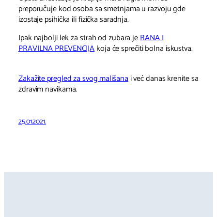
preporučuje kod osoba sa smetnjama u razvoju gde
izostaje psihička ili fizička saradnja.
Ipak najbolji lek za strah od zubara je
RANA I
PRAVILNA PREVENCIJA
koja će sprečiti bolna iskustva.
Zakažite pregled za svog mališana
i već danas krenite sa
zdravim navikama.
25.01.2021.