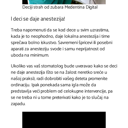
Deciji strah od zubara Medentina Digital
l deci se daje anestezija!
Treba napomenuti da se kod dece u svim uzrastima,
kada je to neophodno, daje lokalna anestezija i time
sprečava bolno iskustvo. Savremeni špricevi ili posebni
aparati za anesteziju svode i samu neprijatnost od
uboda na minimum.
Ukoliko vas vaš stomatolog bude uveravao kako se deci
ne daje anestezija (što se na žalost neretko sreće u
našoj praksi), radi dobrobiti vašeg deteta promenite
ordinaciju. Ipak ponekada sama igla može da
predstavlja veći problem od celokupne intervencije, pa
se ne treba ni u tome preterivati kako je to slučaj na
zapadu.