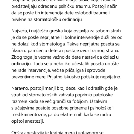
predstavljaju određenu psihičku traumu. Postoji način
da se posle tih intervencija dete oslobodi traume i
privikne na stomatološku ordinaciju.
Najveća, i najčešća greška koja ostavlja za sobom strah
je da se posle neprijatne ili bolne intervencije duži period
ne dolazi kod stomatologa. Takva neprijatna poseta se
fiksira u pamćenju deteta i postaje izvor trajnog straha.
Zbog toga je veoma važno da dete nastavi da dolazi u
ordinaciju. Tada se u nekoliko učestalih poseta uopšte
ne rade intervencije, već se priča, igra i sprovode
preventivne mere. Prijatno iskustvo potiskuje neprijatno.
Naravno, postoji manji broj dece, kao i odraslih gde je
strah od stomatoloških zahvata poprimio patološke
razmere kada se već graniči sa fobijom. U takvim
slučajevima postoje posebne pripreme i psihološke i
medikamentozne, pa do ekstremnih kada se radi u
opštoj anesteziji.
Opšta anestezija je krajnja mera i uglavnom se