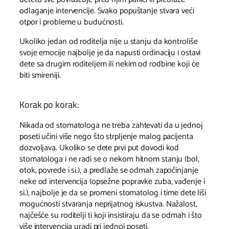
odlaganje intervencije. Svako popuštanje stvara veći
otpor i probleme u budućnosti.
Ukoliko jedan od roditelja nije u stanju da kontroliše
svoje emocije najbolje je da napusti ordinaciju i ostavi
dete sa drugim roditeljem ili nekim od rodbine koji će
biti smireniji.
Korak po korak:
Nikada od stomatologa ne treba zahtevati da u jednoj
poseti učini više nego što strpljenje malog pacijenta
dozvoljava. Ukoliko se dete prvi put dovodi kod
stomatologa i ne radi se o nekom hitnom stanju (bol,
otok, povrede i si.), a predlaže se odmah započinjanje
neke od intervencija (opsežne popravke zuba, vađenje i
si.), najbolje je da se promeni stomatolog i time dete liši
mogućnosti stvaranja neprijatnog iskustva. Nažalost,
najčešće su roditelji ti koji insistiraju da se odmah i što
više intervencija uradi pri jednoj poseti.