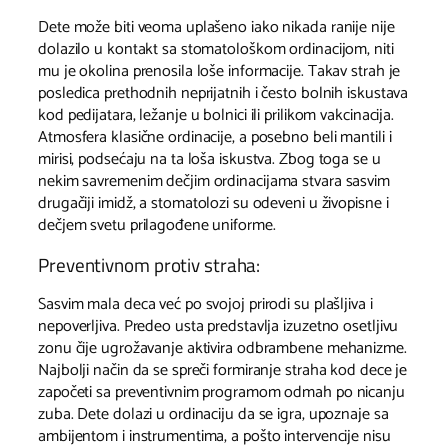
Dete može biti veoma uplašeno iako nikada ranije nije
dolazilo u kontakt sa stomatološkom ordinacijom, niti
mu je okolina prenosila loše informacije. Takav strah je
posledica prethodnih neprijatnih i često bolnih iskustava
kod pedijatara, ležanje u bolnici ili prilikom vakcinacija.
Atmosfera klasične ordinacije, a posebno beli mantili i
mirisi, podsećaju na ta loša iskustva. Zbog toga se u
nekim savremenim dečjim ordinacijama stvara sasvim
drugačiji imidž, a stomatolozi su odeveni u živopisne i
dečjem svetu prilagođene uniforme.
Preventivnom protiv straha:
Sasvim mala deca već po svojoj prirodi su plašljiva i
nepoverljiva. Predeo usta predstavlja izuzetno osetljivu
zonu čije ugrožavanje aktivira odbrambene mehanizme.
Najbolji način da se spreči formiranje straha kod dece je
započeti sa preventivnim programom odmah po nicanju
zuba. Dete dolazi u ordinaciju da se igra, upoznaje sa
ambijentom i instrumentima, a pošto intervencije nisu