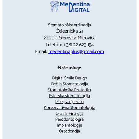
Stomatološka ordinacija
Železnička 21
22000 Sremska Mitrovica
Telefon: +381.22.623.154
Email:
medentinaplus@gmail.com
Naše usluge
Digital Smile Design
Dečija Stomatologija
Stomatološka Protetika
Estetska stomatologija
Izbeljivanje zuba
Konzervativna Stomatologija
Oralna Hirurgija
Parodontologija
Implantologija
Ortodoncija