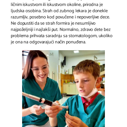
ličnim iskustvom ili iskustvom okoline, prirodna je
ljudska osobina. Strah od zubnog lekara je donekle
razumljiv, posebno kod povučene i nepoverljive dece.
Ne dopustiti da se strah formira je nesumljivo
najpoželjniji i najlakši put. Normalno, zdravo dete bez
problema prihvata saradnju sa stomatologom, ukoliko
je ona na odgovarajući način ponuđena.