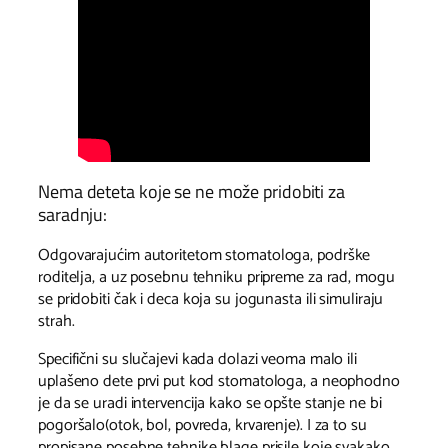
Nema deteta koje se ne može pridobiti za
saradnju:
Odgovarajućim autoritetom stomatologa, podrške
roditelja, a uz posebnu tehniku pripreme za rad, mogu
se pridobiti čak i deca koja su jogunasta ili simuliraju
strah.
Specifični su slučajevi kada dolazi veoma malo ili
uplašeno dete prvi put kod stomatologa, a neophodno
je da se uradi intervencija kako se opšte stanje ne bi
pogoršalo(otok, bol, povreda, krvarenje). I za to su
propisane posebne tehnike blage prisile koje svakako