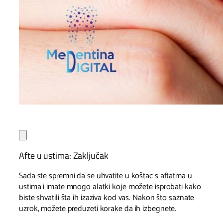
Afte u ustima: Zaključak
Sada ste spremni da se uhvatite u koštac s aftatma u
ustima i imate mnogo alatki koje možete isprobati kako
biste shvatili šta ih izaziva kod vas. Nakon što saznate
uzrok, možete preduzeti korake da ih izbegnete.