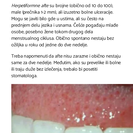
Herpetiformne afte
su brojne (obično od 10 do 100),
male (prečnika 1-2 mm), ali izuzetno bolne ulceracije.
Mogu se javiti bilo gde u ustima, ali su često na
prednjem delu jezika i usnama. Češće pogađaju mlađe
osobe, posebno žene tokom drugog dela
menstrualnog ciklusa. Obično spontano nestaju bez
ožiljka u roku od jedne do dve nedelje.
Treba napomenuti da afte nisu zarazne i obično nestaju
same za dve nedelje. Međutim, ako su prevelike ili bolne
ili traju duže bez izlečenja, trebalo bi posetiti
stomatologa.