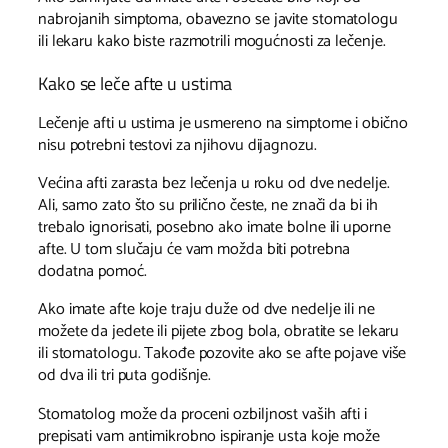
nabrojanih simptoma, obavezno se javite stomatologu
ili lekaru kako biste razmotrili mogućnosti za lečenje.
Kako se leče afte u ustima
Lečenje afti u ustima je usmereno na simptome i obično
nisu potrebni testovi za njihovu dijagnozu.
Većina afti zarasta bez lečenja u roku od dve nedelje.
Ali, samo zato što su prilično česte, ne znači da bi ih
trebalo ignorisati, posebno ako imate bolne ili uporne
afte. U tom slučaju će vam možda biti potrebna
dodatna pomoć.
Ako imate afte koje traju duže od dve nedelje ili ne
možete da jedete ili pijete zbog bola, obratite se lekaru
ili stomatologu. Takođe pozovite ako se afte pojave više
od dva ili tri puta godišnje.
Stomatolog može da proceni ozbiljnost vaših afti i
prepisati vam antimikrobno ispiranje usta koje može