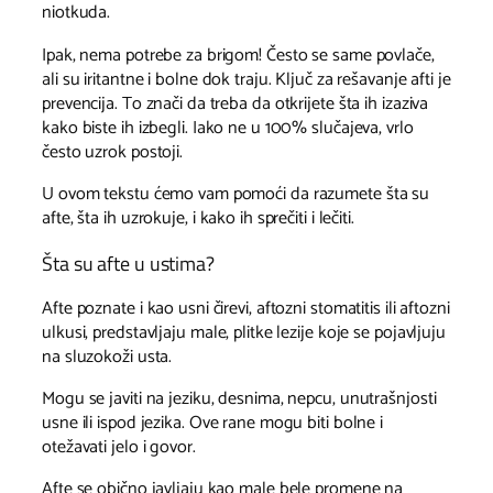
niotkuda.
Ipak, nema potrebe za brigom! Često se same povlače,
ali su iritantne i bolne dok traju. Ključ za rešavanje afti je
prevencija. To znači da treba da otkrijete šta ih izaziva
kako biste ih izbegli. Iako ne u 100% slučajeva, vrlo
često uzrok postoji.
U ovom tekstu ćemo vam pomoći da razumete šta su
afte, šta ih uzrokuje, i kako ih sprečiti i lečiti.
Šta su afte u ustima?
Afte poznate i kao usni čirevi, aftozni stomatitis ili aftozni
ulkusi, predstavljaju male, plitke lezije koje se pojavljuju
na sluzokoži usta.
Mogu se javiti na jeziku, desnima, nepcu, unutrašnjosti
usne ili ispod jezika. Ove rane mogu biti bolne i
otežavati jelo i govor.
Afte se obično javljaju kao male bele promene na