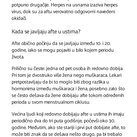
potpuno drugačije. Herpes na usnama izaziva herpes
virus, dok su za aftu verovatno odgovorni navedeni
okidači.
Kada se javljaju afte u ustima?
Afte obično počinju da se javljaju između 10. i 20.
godine, iako se mogu pojaviti u bilo kojem periodu
života.
Prilično su česte: jedna od pet osoba ih redovno dobija.
Pri tom je dvostruko više žena nego muškaraca. Lekari
pretpostavljaju da bi to moglo biti zbog razlika u
hormonima između muškaraca i žena, posebno zato što
se često dešava da žene dobijaju afte tokom određenih
perioda u svom menstrualnom ciklusu.
Većina ljudi koji redovno dobijaju afte u ustima ih imaju
periodično dva do tri puta godišnje, počevši oko 30.
godine. Međutim, ako ste stariji i prvi put dobijate afte, to
može biti znak da se dešava nešto drugo, pa bi trebalo