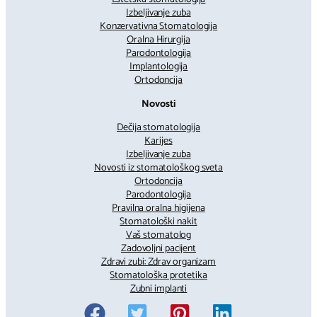
Izbeljivanje zuba
Konzervativna Stomatologija
Oralna Hirurgija
Parodontologija
Implantologija
Ortodoncija
Novosti
Dečija stomatologija
Karijes
Izbeljivanje zuba
Novosti iz stomatološkog sveta
Ortodoncija
Parodontologija
Pravilna oralna higijena
Stomatološki nakit
Vaš stomatolog
Zadovoljni pacijent
Zdravi zubi: Zdrav organizam
Stomatološka protetika
Zubni implanti