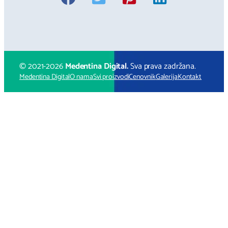
© 2021-
2026
Medentina Digital.
Sva prava zadržana.
Medentina Digital
O nama
Svi proizvodi
Cenovnik
Galerija
Kontakt