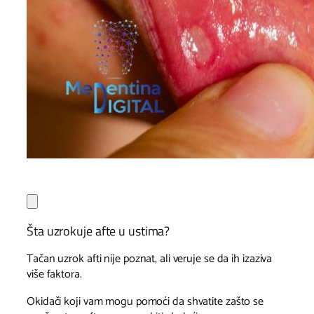
Šta uzrokuje afte u ustima?
Tačan uzrok afti nije poznat, ali veruje se da ih izaziva
više faktora.
Okidači koji vam mogu pomoći da shvatite zašto se