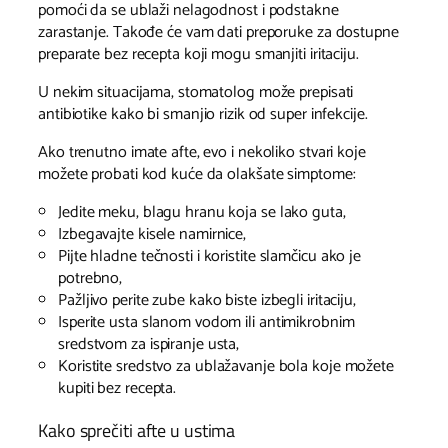
pomoći da se ublaži nelagodnost i podstakne
zarastanje. Takođe će vam dati preporuke za dostupne
preparate bez recepta koji mogu smanjiti iritaciju.
U nekim situacijama, stomatolog može prepisati
antibiotike kako bi smanjio rizik od super infekcije.
Ako trenutno imate afte, evo i nekoliko stvari koje
možete probati kod kuće da olakšate simptome:
Jedite meku, blagu hranu koja se lako guta,
Izbegavajte kisele namirnice,
Pijte hladne tečnosti i koristite slamčicu ako je
potrebno,
Pažljivo perite zube kako biste izbegli iritaciju,
Isperite usta slanom vodom ili antimikrobnim
sredstvom za ispiranje usta,
Koristite sredstvo za ublažavanje bola koje možete
kupiti bez recepta.
Kako sprečiti afte u ustima