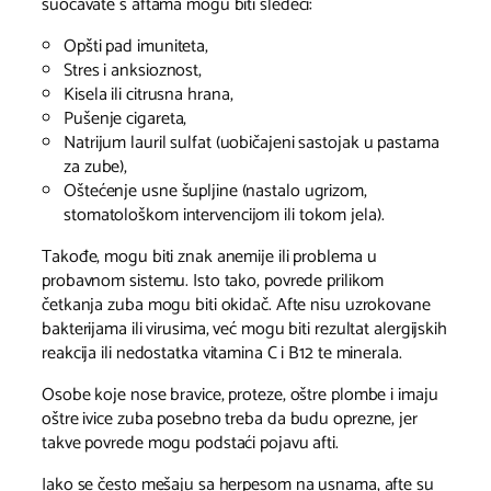
suočavate s aftama mogu biti sledeći:
Opšti pad imuniteta,
Stres i anksioznost,
Kisela ili citrusna hrana,
Pušenje cigareta,
Natrijum lauril sulfat (uobičajeni sastojak u pastama
za zube),
Oštećenje usne šupljine (nastalo ugrizom,
stomatološkom intervencijom ili tokom jela).
Takođe, mogu biti znak anemije ili problema u
probavnom sistemu. Isto tako, povrede prilikom
četkanja zuba mogu biti okidač. Afte nisu uzrokovane
bakterijama ili virusima, već mogu biti rezultat alergijskih
reakcija ili nedostatka vitamina C i B12 te minerala.
Osobe koje nose bravice, proteze, oštre plombe i imaju
oštre ivice zuba posebno treba da budu oprezne, jer
takve povrede mogu podstaći pojavu afti.
Iako se često mešaju sa herpesom na usnama, afte su