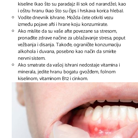
kiseline (kao što su paradajz ili sok od narandže), kao
i oštru hranu (kao što su čips i hrskava korica hleba).
Vodite dnevnik ishrane. Možda ćete otkriti vezu
između pojave afti i hrane koju konzumirate.
Ako mislite da su vaše afte povezane sa stresom,
pronađite zdrave načine za ublažavanje stresa, poput
vežbanja i disanja. Takođe, ograničite konzumaciju
alkohola i duvana, posebno kao način da smirite
nervni sistem.
Ako smatrate da vašoj ishrani nedostaje vitamina i
minerala, jedite hranu bogatu gvožđem, folnom
kiselinom, vitaminom B12 i cinkom.