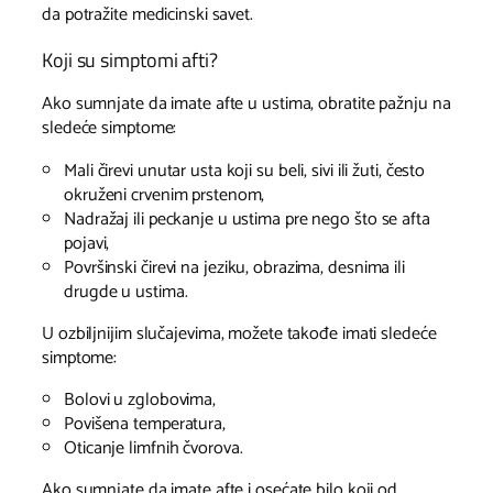
da potražite medicinski savet.
Koji su simptomi afti?
Ako sumnjate da imate afte u ustima, obratite pažnju na
sledeće simptome:
Mali čirevi unutar usta koji su beli, sivi ili žuti, često
okruženi crvenim prstenom,
Nadražaj ili peckanje u ustima pre nego što se afta
pojavi,
Površinski čirevi na jeziku, obrazima, desnima ili
drugde u ustima.
U ozbiljnijim slučajevima, možete takođe imati sledeće
simptome:
Bolovi u zglobovima,
Povišena temperatura,
Oticanje limfnih čvorova.
Ako sumnjate da imate afte i osećate bilo koji od