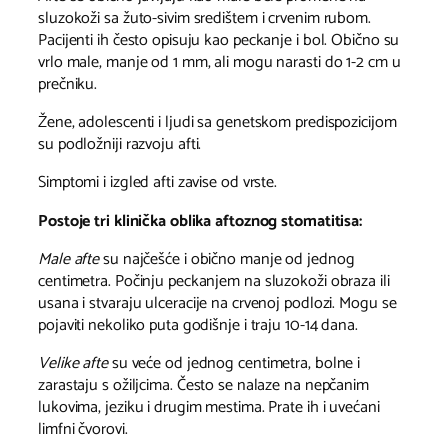
sluzokoži sa žuto-sivim središtem i crvenim rubom.
Pacijenti ih često opisuju kao peckanje i bol. Obično su
vrlo male, manje od 1 mm, ali mogu narasti do 1-2 cm u
prečniku.
Žene, adolescenti i ljudi sa genetskom predispozicijom
su podložniji razvoju afti.
Simptomi i izgled afti zavise od vrste.
Postoje tri klinička oblika aftoznog stomatitisa:
Male afte
su najčešće i obično manje od jednog
centimetra. Počinju peckanjem na sluzokoži obraza ili
usana i stvaraju ulceracije na crvenoj podlozi. Mogu se
pojaviti nekoliko puta godišnje i traju 10-14 dana.
Velike afte
su veće od jednog centimetra, bolne i
zarastaju s ožiljcima. Često se nalaze na nepčanim
lukovima, jeziku i drugim mestima. Prate ih i uvećani
limfni čvorovi.