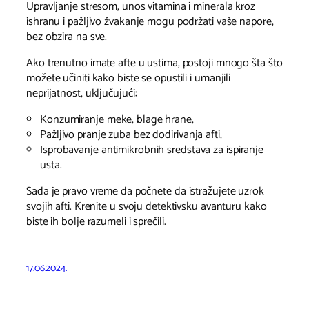
Upravljanje stresom, unos vitamina i minerala kroz
ishranu i pažljivo žvakanje mogu podržati vaše napore,
bez obzira na sve.
Ako trenutno imate afte u ustima, postoji mnogo šta što
možete učiniti kako biste se opustili i umanjili
neprijatnost, uključujući:
Konzumiranje meke, blage hrane,
Pažljivo pranje zuba bez dodirivanja afti,
Isprobavanje antimikrobnih sredstava za ispiranje
usta.
Sada je pravo vreme da počnete da istražujete uzrok
svojih afti. Krenite u svoju detektivsku avanturu kako
biste ih bolje razumeli i sprečili.
17.06.2024.