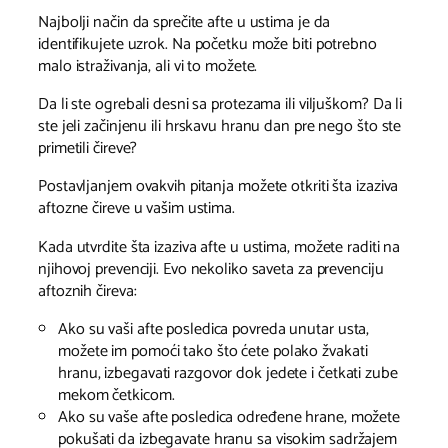
Najbolji način da sprečite afte u ustima je da
identifikujete uzrok. Na početku može biti potrebno
malo istraživanja, ali vi to možete.
Da li ste ogrebali desni sa protezama ili viljuškom? Da li
ste jeli začinjenu ili hrskavu hranu dan pre nego što ste
primetili čireve?
Postavljanjem ovakvih pitanja možete otkriti šta izaziva
aftozne čireve u vašim ustima.
Kada utvrdite šta izaziva afte u ustima, možete raditi na
njihovoj prevenciji. Evo nekoliko saveta za prevenciju
aftoznih čireva:
Ako su vaši afte posledica povreda unutar usta,
možete im pomoći tako što ćete polako žvakati
hranu, izbegavati razgovor dok jedete i četkati zube
mekom četkicom.
Ako su vaše afte posledica određene hrane, možete
pokušati da izbegavate hranu sa visokim sadržajem