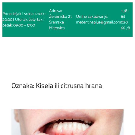
Skoči
Adresa:
+381
na
Ponedeljak i sreda: 12:00 –
Železnička 21,
Online zakazivanje:
64
sadržaj
20:00 | Utorak, četvrtak i
Sremska
medentinaplus@gmail.com
020
petak: 09:00 – 17:00
Mitrovica
66 78
Oznaka:
Kisela ili citrusna hrana