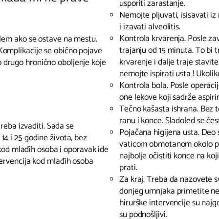
usporiti zarastanje.
Nemojte pljuvati, isisavati i
i izavati alveolitis.
Kontrola krvarenja. Posle z
blem ako se ostave na mestu.
trajanju od 15 minuta. To bi 
Komplikacije se obično pojave
krvarenje i dalje traje stavit
 drugo hronično oboljenje koje
nemojte ispirati usta ! Ukolik
Kontrola bola. Posle operaci
one lekove koji sadrže aspiri
Tečno kašasta ishrana. Bez to
ranu i konce. Sladoled se čes
treba izvaditi. Sada se
Pojačana higijena usta. Deo 
14 i 25 godine života, bez
vaticom obmotanom okolo prs
a kod mlađih osoba i oporavak ide
najbolje očistiti konce na k
tervencija kod mlađih osoba
prati.
Za kraj. Treba da nazovete 
donjeg umnjaka primetite neub
hirurške intervencije su najg
su podnošljivi.