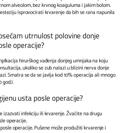
aznom alveolom, bez krvnog koaguluma i jakim bolom.
esteziju isprovocirati krvarenje da bih se rana napunila
 osećam utrnulost polovine donje
sle operacije?
omplkacija hirurškog vađenja donjeg umnjaka na koju
ultacija, ukoliko se zub nalazi u blizini nerva donje
azi. Smatra se da se javlja kod 10% operacija ali mnogo
 god.).
ijenu usta posle operacije?
 izazvati infekciju ili krvarenje. Žvaćite na drugu
le operacije.
posle operacije. Pušene može produžiti krvarenje i