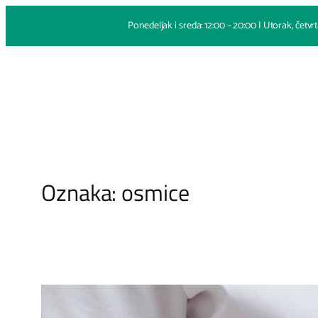
Skoči
Ponedeljak i sreda: 12:00 – 20:00 | Utorak, četvrt
na
sadržaj
Naslovna
Oznaka:
osmice