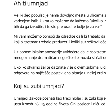
Ah ti umnjaci
Veliki deo populacije nema dovoljno mesta u vilicama za
vađenjem istih. Ukratko možemo da kažemo “ukoliko im
bih da ga izvadite, i to što pre uradite bolje je za vas”
Mi vam možemo pomoći da odredite da li bi trebalo da
koji bi tretman trebalo preduzeti i koliki su troškovi leč
Uz pomoć lokalne anestezije uvidećete da je ceo tret
mnogo manje dramatičan nego što ste možda slušali od 
Ukoliko stvarno želite da znate više o ovim zubima, u 
odgovore na najčešće postavljena pitanja u našoj ordina
Koji su zubi umnjaci?
Umnjaci (takođe poznati kao treći molari) su zubi koji 
usta između 18 i 25 godine života. Oni poslednji niču od