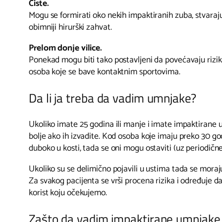
Ciste.
Mogu se formirati oko nekih impaktiranih zuba, stvaraju
obimniji hirurški zahvat.
Prelom donje vilice.
Ponekad mogu biti tako postavljeni da povećavaju rizik
osoba koje se bave kontaktnim sportovima.
Da li ja treba da vadim umnjake?
Ukoliko imate 25 godina ili manje i imate impaktirane 
bolje ako ih izvadite. Kod osoba koje imaju preko 30 go
duboko u kosti, tada se oni mogu ostaviti (uz periodične
Ukoliko su se delimično pojavili u ustima tada se moraj
Za svakog pacijenta se vrši procena rizika i određuje da 
korist koju očekujemo.
Zašto da vadim impaktirane umnjake