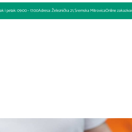
ak i petak: 09:00 – 17:00
Adresa: Železnička 21, Sremska Mitrovica
Online zakaziva
O nama
Naše usluge
Proizvodi
Novosti
Cenovnik
Galerija
Kontakt
Naslovna
O nama
Naše uslug