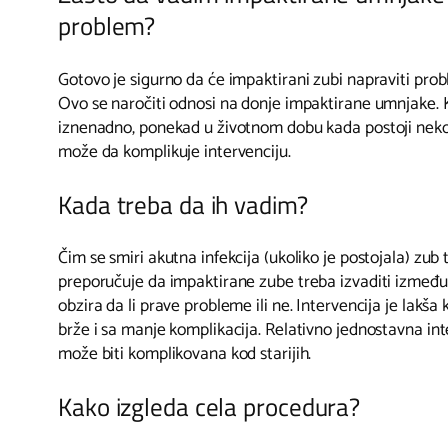
problem?
Gotovo je sigurno da će impaktirani zubi napraviti pro
Ovo se naročiti odnosi na donje impaktirane umnjake. 
iznenadno, ponekad u životnom dobu kada postoji neko
može da komplikuje intervenciju.
Kada treba da ih vadim?
Čim se smiri akutna infekcija (ukoliko je postojala) zub 
preporučuje da impaktirane zube treba izvaditi između 
obzira da li prave probleme ili ne. Intervencija je lakš
brže i sa manje komplikacija. Relativno jednostavna in
može biti komplikovana kod starijih.
Kako izgleda cela procedura?