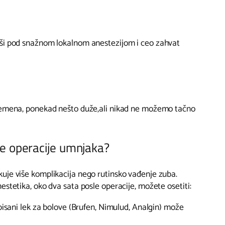
ši pod snažnom lokalnom anestezijom i ceo zahvat
vremena, ponekad nešto duže,ali nikad ne možemo tačno
e operacije umnjaka?
uje više komplikacija nego rutinsko vađenje zuba.
estetika, oko dva sata posle operacije, možete osetiti:
repisani lek za bolove (Brufen, Nimulud, Analgin) može