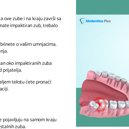
 ove zube i na kraju završi sa
ate impaktiran zub, trebalo
 brinete o vašim umnjacima,
enja.
man oko impaktiranih zuba
prijatelja.
daljem tekstu ćete pronaći
ciji.
se pojavljuju na samom kraju
 stalnih zuba.