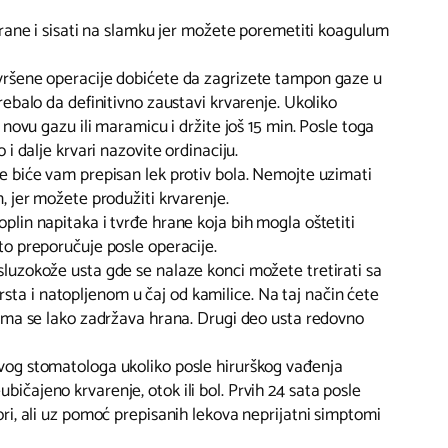
z rane i sisati na slamku jer možete poremetiti koagulum
avršene operacije dobićete da zagrizete tampon gaze u
trebalo da definitivno zaustavi krvarenje. Ukoliko
e novu gazu ili maramicu i držite još 15 min. Posle toga
o i dalje krvari nazovite ordinaciju.
je biće vam prepisan lek protiv bola. Nemojte uzimati
n, jer možete produžiti krvarenje.
plin napitaka i tvrđe hrane koja bih mogla oštetiti
to preporučuje posle operacije.
sluzokože usta gde se nalaze konci možete tretirati sa
ta i natopljenom u čaj od kamilice. Na taj način ćete
ojima se lako zadržava hrana. Drugi deo usta redovno
svog stomatologa ukoliko posle hirurškog vađenja
ičajeno krvarenje, otok ili bol. Prvih 24 sata posle
ori, ali uz pomoć prepisanih lekova neprijatni simptomi