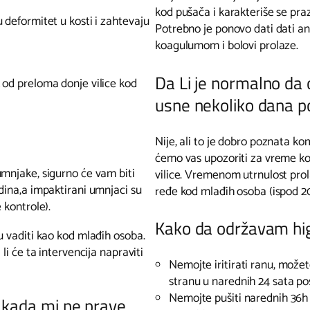
kod pušača i karakteriše se pr
 deformitet u kosti i zahtevaju
Potrebno je ponovo dati dati an
koagulumom i bolovi prolaze.
Da Li je normalno da
 od preloma donje vilice kod
usne nekoliko dana po
Nije, ali to je dobro poznata k
ćemo vas upozoriti za vreme kons
umnjake, sigurno će vam biti
vilice. Vremenom utrnulost prol
dina,a impaktirani umnjaci su
ređe kod mlađih osoba (ispod 20
 kontrole).
Kako da održavam hig
u vaditi kao kod mlađih osoba.
li će ta intervencija napraviti
Nemojte iritirati ranu, možete
stranu u narednih 24 sata pos
Nemojte pušiti narednih 36h 
 kada mi ne prave