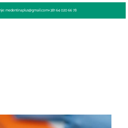
nje: medentinaplus@gmail.com
+381 64 020 66 78
e
Proizvodi
Novosti
Cenovnik
Galerija
Kontakt