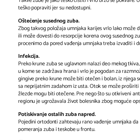
Takve zube je jako teško čistiti i vrlo brzo se pokvare.
teško popraviti jer su nedostupni.
Oštećenje susednog zuba.
Zbog takvog položaja umnjaka karijes vrlo lako može d
ili može dovesti do resorpcije korena ovog susednog zub
procenimo da pored vađenja umnjaka treba izvaditi i d
Infekcija.
Preko krune zuba se uglavnom nalazi deo mekog tkiva,a
u kome se zadržava hrana i vrlo je pogodan za razmno
gingive preko krune može biti otečen i bolan, iz njega 
sa neprijatnim zadahom iz usta. Otok se može proširiti
žlezde mogu biti otečene. Pre nego što su otkriveni anti
regionu je ugrožavala život bolesnika zbog moguće opst
Potiskivanje ostalih zuba napred.
Pojedini ortodonti zahtevaju rano vađenje umnjaka da 
pomeranja zuba i teskobe u frontu.