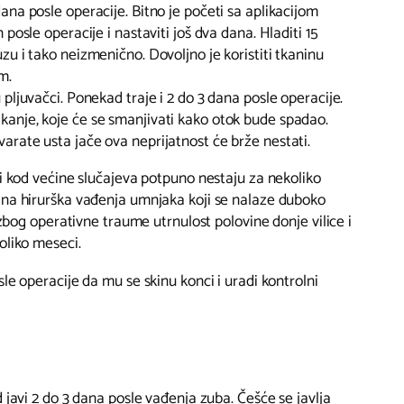
dana posle operacije. Bitno je početi sa aplikacijom
n posle operacije i nastaviti još dva dana. Hladiti 15
uzu i tako neizmenično. Dovoljno je koristiti tkaninu
m.
 pljuvačci. Ponekad traje i 2 do 3 dana posle operacije.
kanje, koje će se smanjivati kako otok bude spadao.
arate usta jače ova neprijatnost će brže nestati.
 i kod većine slučajeva potpuno nestaju za nekoliko
ana hirurška vađenja umnjaka koji se nalaze duboko
a zbog operativne traume utrnulost polovine donje vilice i
oliko meseci.
le operacije da mu se skinu konci i uradi kontrolni
 javi 2 do 3 dana posle vađenja zuba. Češće se javlja