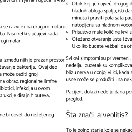
 Uglavnom ih je nemoguće ili vrlo
Otok, koji je najveći drugog 
hladnih obloga spolja, isti da
minuta i praviti pola sata pa
natopljenu sa hladnom vodo
a se razvije i na drugom molaru
Prisustvo male količine krvi u
a. Nisu retki slučajevi kada
Otežano otvaranje usta i žva
rugi molar.
Ukoliko budete vežbali da otv
Svi ovi simptomi su privremeni,
 između njih je prazan prostor
nedelja. Izuzetak su komplikov
žavanje bakterija. Ovaj deo
blizu nerva u donjoj vilici, kad
se može cediti gnoj
usne može se produžiti i na nek
 na obraz, regionalne limfne
biotici, infekcija u ovom
Pacijent dolazi nedelju dana pos
rukcije disajnih puteva.
pregled.
Šta znači alveolitis?
ne bi doveli do neželjenog
To je bolno stanje koje se nekad