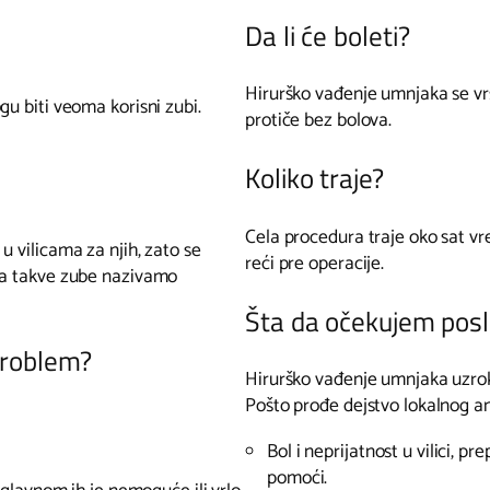
Da li će boleti?
Hirurško vađenje umnjaka se vr
gu biti veoma korisni zubi.
protiče bez bolova.
Koliko traje?
Cela procedura traje oko sat 
u vilicama za njih, zato se
reći pre operacije.
ada takve zube nazivamo
Šta da očekujem posl
problem?
Hirurško vađenje umnjaka uzrok
Pošto prođe dejstvo lokalnog an
Bol i neprijatnost u vilici, p
pomoći.