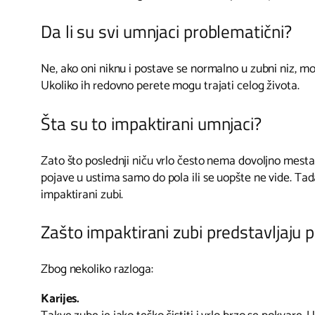
Da li su svi umnjaci problematični?
Ne, ako oni niknu i postave se normalno u zubni niz, mo
Ukoliko ih redovno perete mogu trajati celog života.
Šta su to impaktirani umnjaci?
Zato što poslednji niču vrlo često nema dovoljno mesta 
pojave u ustima samo do pola ili se uopšte ne vide. T
impaktirani zubi.
Zašto impaktirani zubi predstavljaju 
Zbog nekoliko razloga:
Karijes.