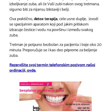
izbeljivanje zuba, ali će Vaši zubi nakon ovog tretmana,
sigurno biti za nijansu blistaviji i belji.
Ova praktično,
detox terapija
, cele usne duplje, izvodi
se specijalnim aparatom koji pod jakim pritiskom
izbacuje čestice i vodu na površinu i između svakog
zuba.
Tretman je potpuno bezbolan za pacijenta i traje oko 20
minuta. Preporučuje se i kao deo pripreme za beljenje
zuba.
Rezervišite svoj termin telefonskim pozivom našoj
ordinaciji, ovde.