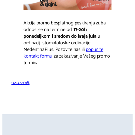
Akcija promo besplatnog peskiranja zuba
odnosi se na termine od
17-20h
ponedeljkom i sredom do kraja jula
u
ordinaciji stomatološke ordinacije
MedentinaPlus. Pozovite nas ili
popunite
kontakt formu
za zakazivanje Vašeg promo
termina.
02.07.2018.