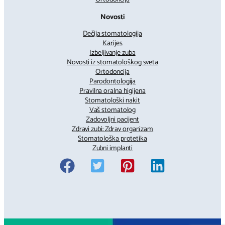
Novosti
Dečija stomatologija
Karijes
Izbeljivanje zuba
Novosti iz stomatološkog sveta
Ortodoncija
Parodontologija
Pravilna oralna higijena
Stomatološki nakit
Vaš stomatolog
Zadovoljni pacijent
Zdravi zubi: Zdrav organizam
Stomatološka protetika
Zubni implanti