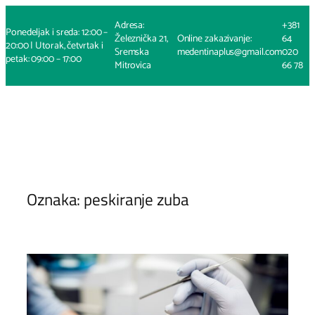
Skoči
Adresa:
+381
na
Ponedeljak i sreda: 12:00 –
Železnička 21,
Online zakazivanje:
64
sadržaj
20:00 | Utorak, četvrtak i
Sremska
medentinaplus@gmail.com
020
petak: 09:00 – 17:00
Mitrovica
66 78
Oznaka:
peskiranje zuba