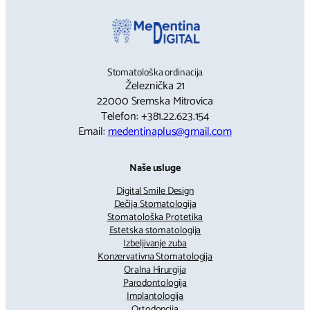
Stomatološka ordinacija
Železnička 21
22000 Sremska Mitrovica
Telefon: +381.22.623.154
Email:
medentinaplus@gmail.com
Naše usluge
Digital Smile Design
Dečija Stomatologija
Stomatološka Protetika
Estetska stomatologija
Izbeljivanje zuba
Konzervativna Stomatologija
Oralna Hirurgija
Parodontologija
Implantologija
Ortodoncija