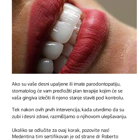
Ako su vaše desni upaljene ili imate parodontopatiju,
stomatolog će vam predložiti plan terapije kojim će se
vaša gingiva izlečiti ili njeno stanje staviti pod kontrolu.
Tek nakon ovih prvih intervencija, kada utvrdimo da su
zubi i desni zdravi, razmišljamo o njihovom ulepšavanju.
Ukoliko se odlučite za ovaj korak, pozovite nas!
Medentina tim sertifikovan je od strane dr Roberto