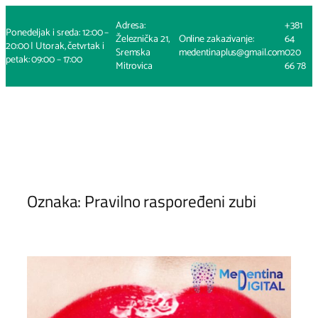
Skoči
Adresa:
+381
na
Ponedeljak i sreda: 12:00 –
Železnička 21,
Online zakazivanje:
64
sadržaj
20:00 | Utorak, četvrtak i
Sremska
medentinaplus@gmail.com
020
petak: 09:00 – 17:00
Mitrovica
66 78
Oznaka:
Pravilno raspoređeni zubi