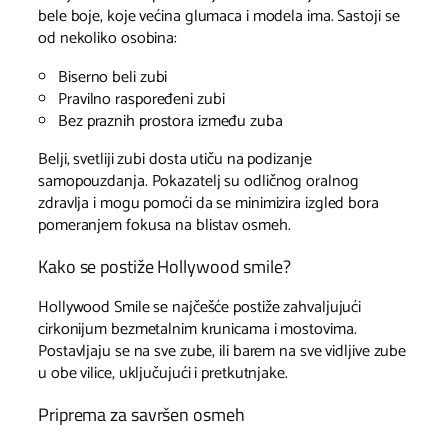
bele boje, koje većina glumaca i modela ima. Sastoji se
od nekoliko osobina:
Biserno beli zubi
Pravilno raspoređeni zubi
Bez praznih prostora između zuba
Belji, svetliji zubi dosta utiču na podizanje
samopouzdanja. Pokazatelj su odličnog oralnog
zdravlja i mogu pomoći da se minimizira izgled bora
pomeranjem fokusa na blistav osmeh.
Kako se postiže Hollywood smile?
Hollywood Smile se najčešće postiže zahvaljujući
cirkonijum bezmetalnim krunicama i mostovima.
Postavljaju se na sve zube, ili barem na sve vidljive zube
u obe vilice, uključujući i pretkutnjake.
Priprema za savršen osmeh