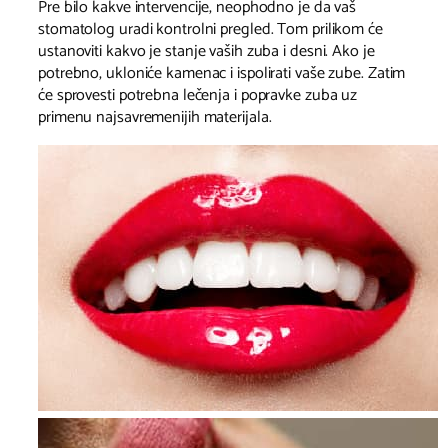
Pre bilo kakve intervencije, neophodno je da vaš
stomatolog uradi kontrolni pregled. Tom prilikom će
ustanoviti kakvo je stanje vaših zuba i desni. Ako je
potrebno, ukloniće kamenac i ispolirati vaše zube. Zatim
će sprovesti potrebna lečenja i popravke zuba uz
primenu najsavremenijih materijala.