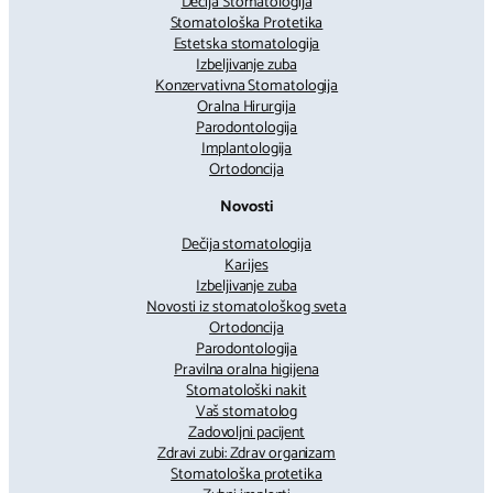
Dečija Stomatologija
Stomatološka Protetika
Estetska stomatologija
Izbeljivanje zuba
Konzervativna Stomatologija
Oralna Hirurgija
Parodontologija
Implantologija
Ortodoncija
Novosti
Dečija stomatologija
Karijes
Izbeljivanje zuba
Novosti iz stomatološkog sveta
Ortodoncija
Parodontologija
Pravilna oralna higijena
Stomatološki nakit
Vaš stomatolog
Zadovoljni pacijent
Zdravi zubi: Zdrav organizam
Stomatološka protetika