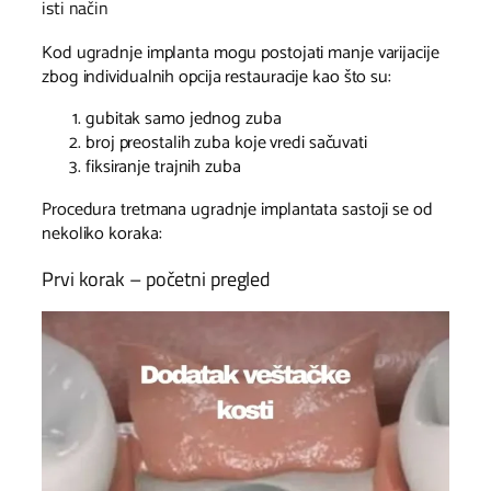
isti način
Kod ugradnje implanta mogu postojati manje varijacije
zbog individualnih opcija restauracije kao što su:
gubitak samo jednog zuba
broj preostalih zuba koje vredi sačuvati
fiksiranje trajnih zuba
Procedura tretmana ugradnje implantata sastoji se od
nekoliko koraka:
Prvi korak – početni pregled