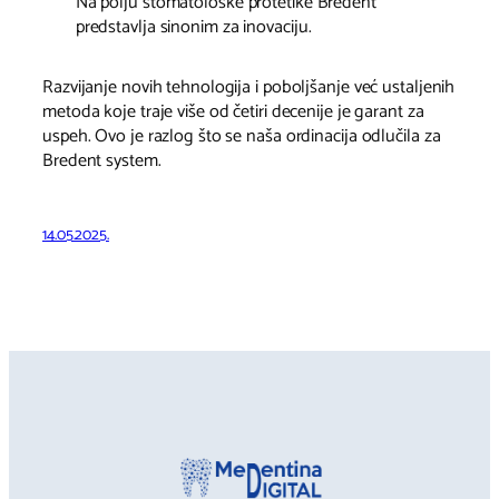
Na polju stomatološke protetike Bredent
predstavlja sinonim za inovaciju.
Razvijanje novih tehnologija i poboljšanje već ustaljenih
metoda koje traje više od četiri decenije je garant za
uspeh. Ovo je razlog što se naša ordinacija odlučila za
Bredent system.
14.05.2025.