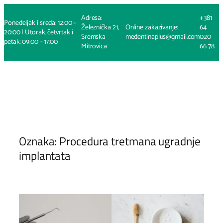
Skoči
Adresa:
+381
na
Ponedeljak i sreda: 12:00 –
Železnička 21,
Online zakazivanje:
64
sadržaj
20:00 | Utorak, četvrtak i
Sremska
medentinaplus@gmail.com
020
petak: 09:00 – 17:00
Mitrovica
66 78
Oznaka:
Procedura tretmana ugradnje
implantata