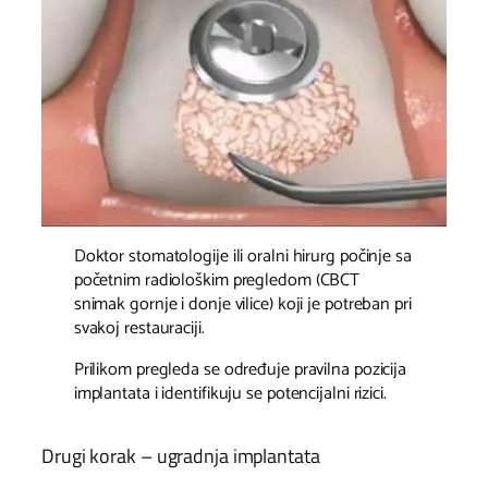
Doktor stomatologije ili oralni hirurg počinje sa
početnim radiološkim pregledom (CBCT
snimak gornje i donje vilice) koji je potreban pri
svakoj restauraciji.
Prilikom pregleda se određuje pravilna pozicija
implantata i identifikuju se potencijalni rizici.
Drugi korak – ugradnja implantata