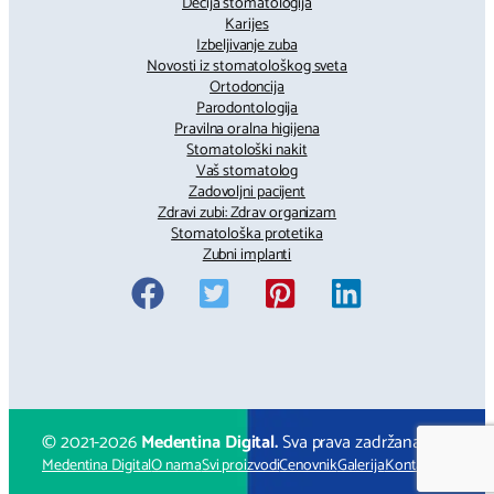
Dečija stomatologija
Karijes
Izbeljivanje zuba
Novosti iz stomatološkog sveta
Ortodoncija
Parodontologija
Pravilna oralna higijena
Stomatološki nakit
Vaš stomatolog
Zadovoljni pacijent
Zdravi zubi: Zdrav organizam
Stomatološka protetika
Zubni implanti
© 2021-
2026
Medentina Digital.
Sva prava zadržana.
Medentina Digital
O nama
Svi proizvodi
Cenovnik
Galerija
Kontakt