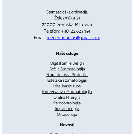
Stomatološka ordinacija
Železnička 21
22000 Sremska Mitrovica
Telefon: +381.22.623.154
Email:
medentinaplus@gmail.com
Naše usluge
Digital Smile Design
Dečija Stomatologija
Stomatološka Protetika
Estetska stomatologija
Izbeljivanje zuba
Konzervativna Stomatologija
Oralna Hirurgija
Parodontologija
Implantologija
Ortodoncija
Novosti